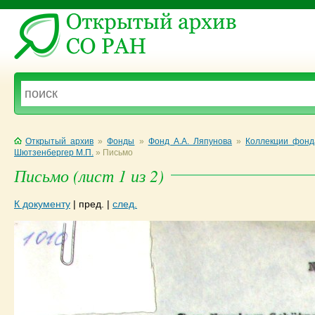
Открытый архив
»
Фонды
»
Фонд А.А. Ляпунова
»
Коллекции фонд
Шютзенбергер М.П.
»
Письмо
Письмо (лист 1 из 2)
К документу
|
пред.
|
след.