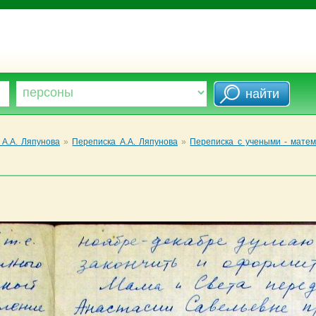
А.А. Ляпунова
»
Переписка А.А. Ляпунова
»
Переписка с учеными - матем