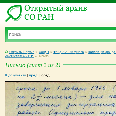
Открытый архив
»
Фонды
»
Фонд А.А. Ляпунова
»
Коллекции фонда 
Амстиславский В.И.
»
Письмо
Письмо (лист 2 из 2)
К документу
|
пред.
|
след.