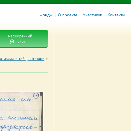
Фонды
|
О проекте
|
Участники
|
Контакты
Расширенный
поиск
атиками и кибернетиками
»