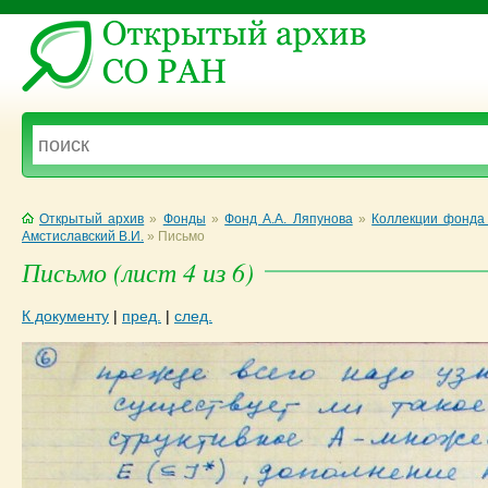
Открытый архив
»
Фонды
»
Фонд А.А. Ляпунова
»
Коллекции фонда 
Амстиславский В.И.
»
Письмо
Письмо (лист 4 из 6)
К документу
|
пред.
|
след.