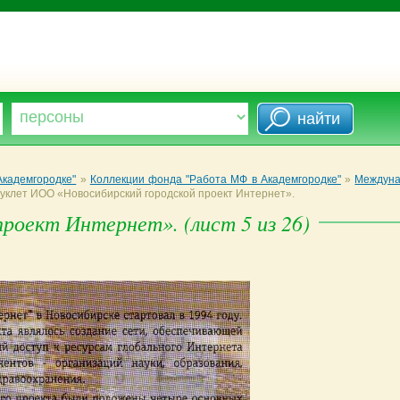
кадемгородке"
»
Коллекции фонда "Работа МФ в Академгородке"
»
Междуна
уклет ИОО «Новосибирский городской проект Интернет».
роект Интернет». (лист 5 из 26)