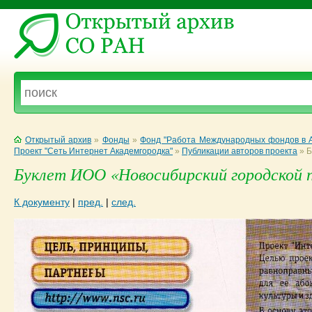
Открытый архив
»
Фонды
»
Фонд "Работа Международных фондов в А
Проект "Сеть Интернет Академгородка"
»
Публикации авторов проекта
»
Б
Буклет ИОО «Новосибирский городской п
К документу
|
пред.
|
след.