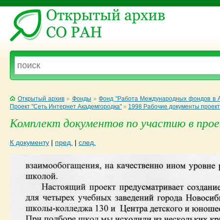
Открытый архив
»
Фонды
»
Фонд "Работа Международных фондов в А
Проект "Сеть Интернет Академгородка"
»
1998 Рабочие документы проек
Комплект документов по участию в проек
К документу
|
пред.
|
след.