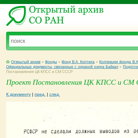
Открытый архив
»
Фонды
»
Фонд В.А. Коптюга
»
Коллекции фонда В.А
Официальные документы, связанные с охраной озера Байкал
»
Подгото
Постановления ЦК КПСС и СМ СССР
Проект Постановления ЦК КПСС и СМ С
К документу
|
пред.
|
след.