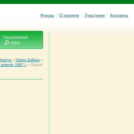
Фонды
|
О проекте
|
Участники
|
Контакты
Расширенный
поиск
области
»
Озеро Байкал
»
апреля 1987 г.
»
Проект