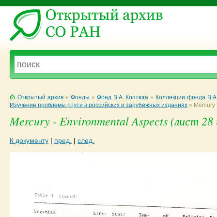
Открытый архив
»
Фонды
»
Фонд В.А. Коптюга
»
Коллекции фонда В.А
Изучение проблемы ртути в российских и зарубежных изданиях
»
Mercury 
Mercury - Environmental Aspects (лист 28 
К документу
|
пред.
|
след.