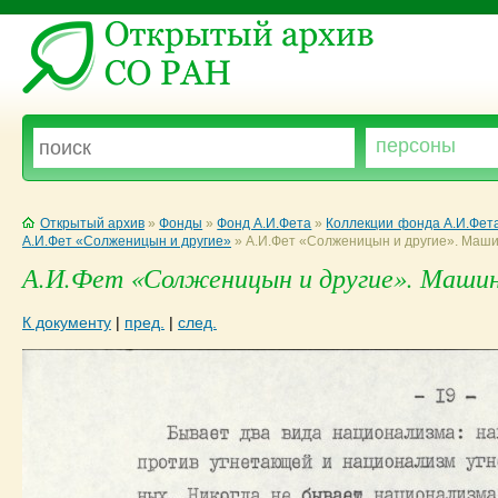
Открытый архив
»
Фонды
»
Фонд А.И.Фета
»
Коллекции фонда А.И.Фет
А.И.Фет «Солженицын и другие»
»
А.И.Фет «Солженицын и другие». Маш
А.И.Фет «Солженицын и другие». Машино
К документу
|
пред.
|
след.