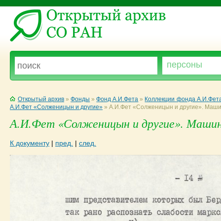
Открытый архив
»
Фонды
»
Фонд А.И.Фета
»
Коллекции фонда А.И.Фет
А.И.Фет «Солженицын и другие»
»
А.И.Фет «Солженицын и другие». Маш
А.И.Фет «Солженицын и другие». Машино
К документу
|
пред.
|
след.